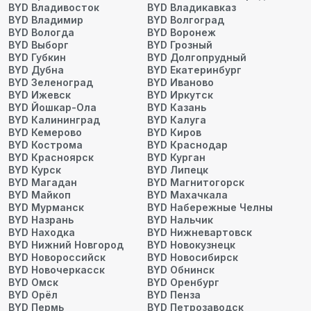
BYD Владивосток
BYD Владикавказ
BYD Владимир
BYD Волгоград
BYD Вологда
BYD Воронеж
BYD Выборг
BYD Грозный
BYD Губкин
BYD Долгопрудный
BYD Дубна
BYD Екатеринбург
BYD Зеленоград
BYD Иваново
BYD Ижевск
BYD Иркутск
BYD Йошкар-Ола
BYD Казань
BYD Калининград
BYD Калуга
BYD Кемерово
BYD Киров
BYD Кострома
BYD Краснодар
BYD Красноярск
BYD Курган
BYD Курск
BYD Липецк
BYD Магадан
BYD Магнитогорск
BYD Майкоп
BYD Махачкала
BYD Мурманск
BYD Набережные Челны
BYD Назрань
BYD Нальчик
BYD Находка
BYD Нижневартовск
BYD Нижний Новгород
BYD Новокузнецк
BYD Новороссийск
BYD Новосибирск
BYD Новочеркасск
BYD Обнинск
BYD Омск
BYD Оренбург
BYD Орёл
BYD Пенза
BYD Пермь
BYD Петрозаводск