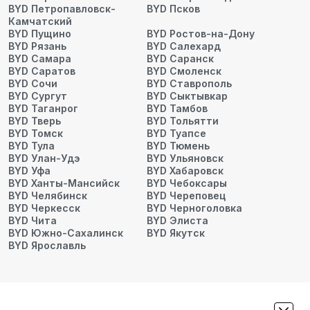
BYD Петропавловск-
BYD Псков
Камчатский
BYD Пущино
BYD Ростов-на-Дону
BYD Рязань
BYD Салехард
BYD Самара
BYD Саранск
BYD Саратов
BYD Смоленск
BYD Сочи
BYD Ставрополь
BYD Сургут
BYD Сыктывкар
BYD Таганрог
BYD Тамбов
BYD Тверь
BYD Тольятти
BYD Томск
BYD Туапсе
BYD Тула
BYD Тюмень
BYD Улан-Удэ
BYD Ульяновск
BYD Уфа
BYD Хабаровск
BYD Ханты-Мансийск
BYD Чебоксары
BYD Челябинск
BYD Череповец
BYD Черкесск
BYD Черноголовка
BYD Чита
BYD Элиста
BYD Южно-Сахалинск
BYD Якутск
BYD Ярославль